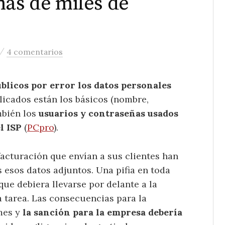
ñas de miles de
/
4 comentarios
blicos por error los datos personales
blicados están los básicos (nombre,
mbién los
usuarios y contraseñas usados
l ISP
(
PCpro
).
facturación que envían a sus clientes han
 esos datos adjuntos. Una pifia en toda
que debiera llevarse por delante a la
 tarea. Las consecuencias para la
mes y
la sanción para la empresa debería