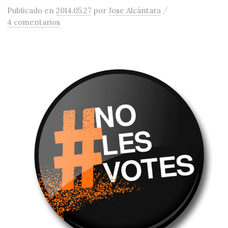
/
Publicado
en
2014.05.27
por
Jose Alcántara
4 comentarios