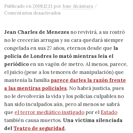
/
Publicado
en
2008.12.13
por
Jose Alcántara
en No le devolverán la vida, pero 
Comentarios desactivados
Jean Charles de Menezes
no revivirá, a su rostró
no le crecerán arrugas y su cara quedará siempre
congelada en sus 27 años, eternos desde que
la
policía de Londres lo mató mientras leía el
periódico
en un vagón de metro. Al menos, parece,
el juicio (pese a los temores de manipulación) que
mantenía la familia
parece darles la razón frente
a las mentiras policiales
. No habrá justicia, pues
no le devolverán la vida y los policías culpables no
han sido inculpados aún, pero al menos se sabrá
que
el terror mediático instigado
por el
Estado
también causa muertos.
Una víctima silenciada
del
Teatro de seguridad
.