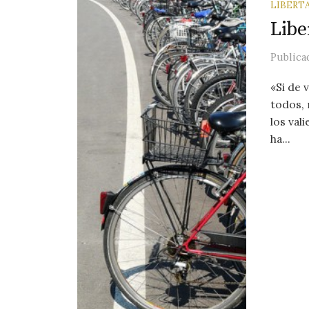
LIBERT
Libe
Public
«Si de 
todos, 
los val
ha...