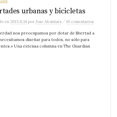
ADES
rtades urbanas y bicicletas
/
ado
en
2013.11.14
por
Jose Alcántara
10 comentarios
verdad nos preocupamos por dotar de libertad a
necesitamos diseñar para todos, no sólo para
ientes.» Una extensa columna en The Guardian