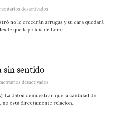
en No le devolverán la vida, pero al menos
mentarios desactivados
ostró no le crecerán arrugas y su cara quedará
sde que la policía de Lond...
a sin sentido
en Londres y la videovigilancia sin senti
mentarios desactivados
). La datos demuestran que la cantidad de
, no está directamente relacion...