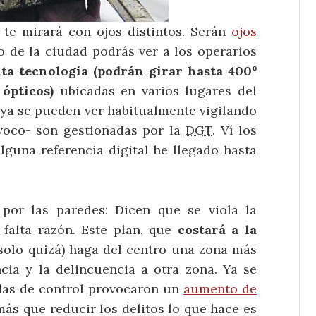
 te mirará con ojos distintos. Serán
ojos
o de la ciudad podrás ver a los operarios
lta tecnología (podrán girar hasta 400º
ópticos)
ubicadas en varios lugares del
 ya se pueden ver habitualmente vigilando
voco- son gestionadas por la
DGT
. Ví los
lguna referencia digital he llegado hasta
por las paredes: Dicen que se viola la
 falta razón. Este plan, que
costará a la
(solo quizá) haga del centro una zona más
ncia y la delincuencia a otra zona. Ya se
das de control provocaron un
aumento de
s que reducir los delitos lo que hace es