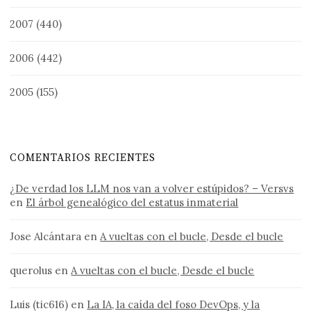
2007
(440)
2006
(442)
2005
(155)
COMENTARIOS RECIENTES
¿De verdad los LLM nos van a volver estúpidos? – Versvs
en
El árbol genealógico del estatus inmaterial
Jose Alcántara
en
A vueltas con el bucle, Desde el bucle
querolus
en
A vueltas con el bucle, Desde el bucle
Luis (tic616)
en
La IA, la caída del foso DevOps, y la