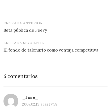
ENTRADA ANTERIOR
Navegación
Beta pública de Feevy
de
entradas
ENTRADA SIGUIENTE
El fondo de talonario como ventaja competitiva
6 comentarios
_Jose_
2007.02.13 a las 17:58