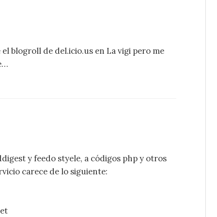
el blogroll de del.icio.us en La vigi pero me
te…
digest y feedo styele, a códigos php y otros
vicio carece de lo siguiente:
get