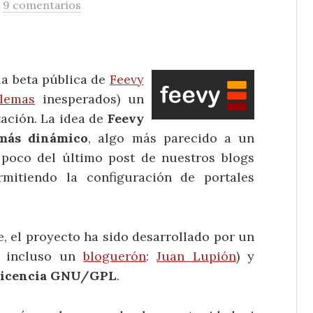
/
9 comentarios
 la beta pública de
Feevy
lemas
inesperados) un
ación. La idea de
Feevy
 más dinámico
, algo más parecido a un
oco del último post de nuestros blogs
mitiendo la configuración de portales
, el proyecto ha sido desarrollado por un
a incluso un
bloguerón
:
Juan Lupión
) y
a licencia GNU/GPL
.