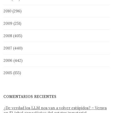
2010
(296)
2009
(251)
2008
(405)
2007
(440)
2006
(442)
2005
(155)
COMENTARIOS RECIENTES
¿De verdad los LLM nos van a volver estúpidos? – Versvs
en
El árbol genealógico del estatus inmaterial