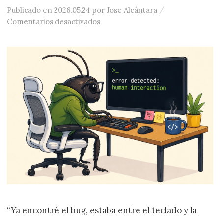
/
Publicado
en
2026.05.24
por
Jose Alcántara
en Incentivos rotos y la promesa d
Comentarios desactivados
“Ya encontré el bug, estaba entre el teclado y la