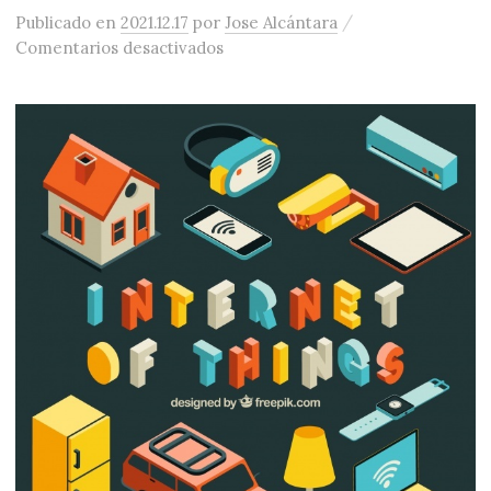
/
Publicado
en
2021.12.17
por
Jose Alcántara
en El huevo de pascua de la intern
Comentarios desactivados