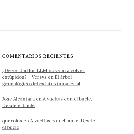
COMENTARIOS RECIENTES
¿De verdad los LLM nos van a volver
estúpidos? – Versvs
en
El árbol
genealógico del estatus inmaterial
Jose Alcántara
en
A vueltas con el bucle,
Desde el bucle
querolus
en
A vueltas con el bucle, Desde
el bucle