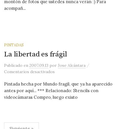
montón de fotos que ustedes nunca verán :) Para
acompañ...
PINTADAS
La libertad es frágil
/
Publicado
en
2007.09.13
por
Jose Alcántara
en La libertad es frágil
Comentarios desactivados
Pintada hecha por Mundo fragil, que ya ha aparecido
antes por aquí... *** Relacionado: Stencils con
videocámaras Compro, luego existo
Paginación
Siguiente »