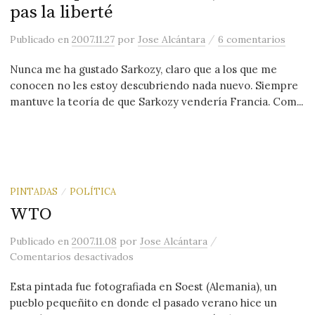
pas la liberté
/
Publicado
en
2007.11.27
por
Jose Alcántara
6 comentarios
Nunca me ha gustado Sarkozy, claro que a los que me
conocen no les estoy descubriendo nada nuevo. Siempre
mantuve la teoría de que Sarkozy vendería Francia. Com...
PINTADAS
POLÍTICA
/
WTO
/
Publicado
en
2007.11.08
por
Jose Alcántara
en WTO
Comentarios desactivados
Esta pintada fue fotografiada en Soest (Alemania), un
pueblo pequeñito en donde el pasado verano hice un