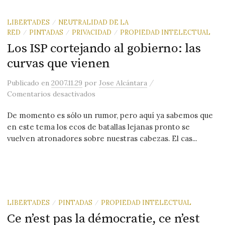
LIBERTADES
NEUTRALIDAD DE LA
/
RED
PINTADAS
PRIVACIDAD
PROPIEDAD INTELECTUAL
/
/
/
Los ISP cortejando al gobierno: las
curvas que vienen
/
Publicado
en
2007.11.29
por
Jose Alcántara
en Los ISP cortejando al gobierno: las
Comentarios desactivados
De momento es sólo un rumor, pero aquí ya sabemos que
en este tema los ecos de batallas lejanas pronto se
vuelven atronadores sobre nuestras cabezas. El cas...
LIBERTADES
PINTADAS
PROPIEDAD INTELECTUAL
/
/
Ce n’est pas la démocratie, ce n’est