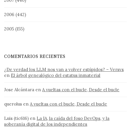
2007
(440)
2006
(442)
2005
(155)
COMENTARIOS RECIENTES
¿De verdad los LLM nos van a volver estúpidos? – Versvs
en
El árbol genealógico del estatus inmaterial
Jose Alcántara
en
A vueltas con el bucle, Desde el bucle
querolus
en
A vueltas con el bucle, Desde el bucle
Luis (tic616)
en
La IA, la caída del foso DevOps, y la
soberanía digital de los independientes