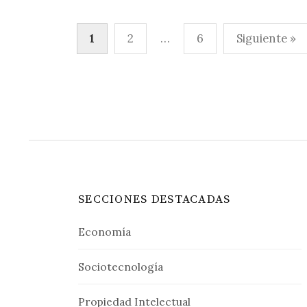
Paginación
1
2
…
6
Siguiente »
de
entradas
SECCIONES DESTACADAS
Economía
Sociotecnología
Propiedad Intelectual