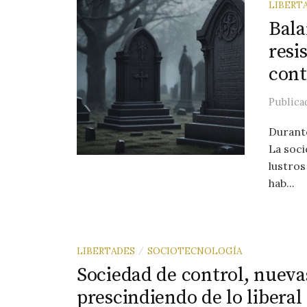
LIBERT
Bala
resi
cont
Public
Durante
La soci
lustros
hab...
LIBERTADES
SOCIOTECNOLOGÍA
/
Sociedad de control, nuevas
prescindiendo de lo liberal