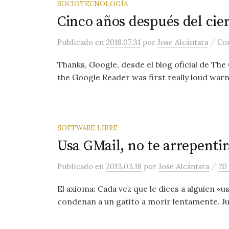
SOCIOTECNOLOGÍA
Cinco años después del cie
/
Publicado
en
2018.07.31
por
Jose Alcántara
Com
Thanks, Google, desde el blog oficial de The
the Google Reader was first really loud warni
SOFTWARE LIBRE
Usa GMail, no te arrepentir
/
Publicado
en
2013.03.18
por
Jose Alcántara
20
El axioma: Cada vez que le dices a alguien «u
condenan a un gatito a morir lentamente. Ju