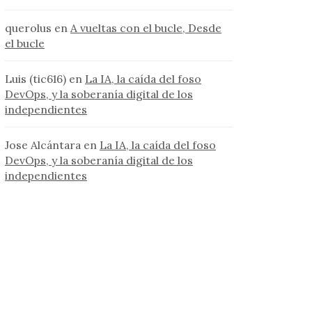
querolus
en
A vueltas con el bucle, Desde
el bucle
Luis (tic616)
en
La IA, la caída del foso
DevOps, y la soberanía digital de los
independientes
Jose Alcántara
en
La IA, la caída del foso
DevOps, y la soberanía digital de los
independientes