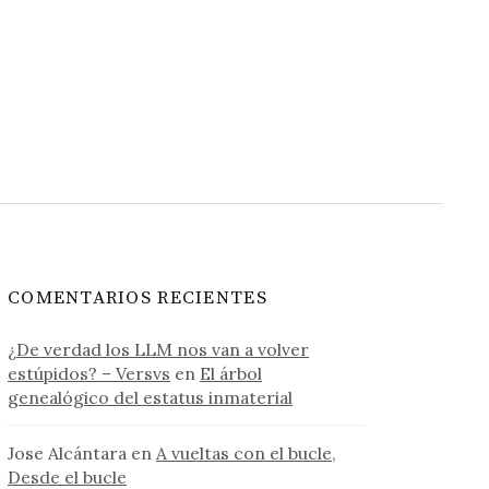
COMENTARIOS RECIENTES
¿De verdad los LLM nos van a volver
estúpidos? – Versvs
en
El árbol
genealógico del estatus inmaterial
Jose Alcántara
en
A vueltas con el bucle,
Desde el bucle