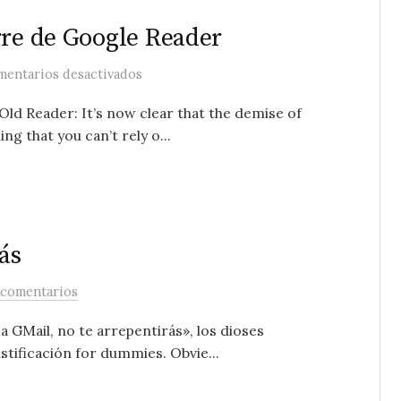
rre de Google Reader
en Cinco años después del cierre de Goo
entarios desactivados
 Old Reader: It’s now clear that the demise of
ng that you can’t rely o...
ás
 comentarios
sa GMail, no te arrepentirás», los dioses
stificación for dummies. Obvie...