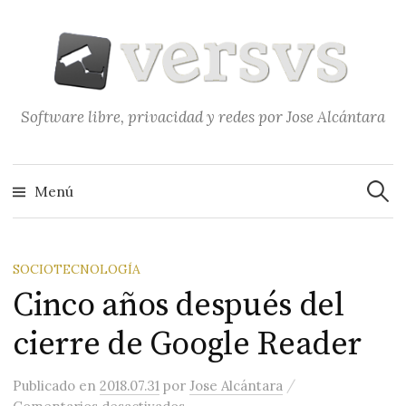
Saltar
al
contenido
Software libre, privacidad y redes por Jose Alcántara
Buscar
Menú
SOCIOTECNOLOGÍA
Cinco años después del
cierre de Google Reader
/
Publicado
en
2018.07.31
por
Jose Alcántara
en Cinco años después del cierre