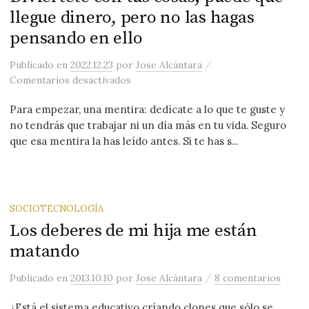
llegue dinero, pero no las hagas
pensando en ello
/
Publicado
en
2022.12.23
por
Jose Alcántara
en Diviértete con tus cosas; puede que
Comentarios desactivados
Para empezar, una mentira: dedícate a lo que te guste y
no tendrás que trabajar ni un día más en tu vida. Seguro
que esa mentira la has leído antes. Si te has s...
SOCIOTECNOLOGÍA
Los deberes de mi hija me están
matando
/
Publicado
en
2013.10.10
por
Jose Alcántara
8 comentarios
¿Está el sistema educativo críando clones que sólo se