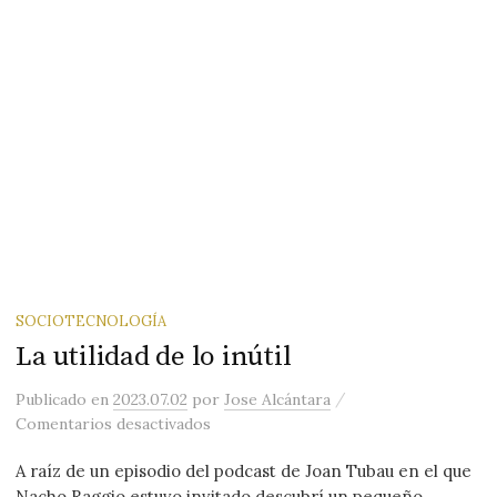
SOCIOTECNOLOGÍA
La utilidad de lo inútil
/
Publicado
en
2023.07.02
por
Jose Alcántara
en La utilidad de lo inútil
Comentarios desactivados
A raíz de un episodio del podcast de Joan Tubau en el que
Nacho Raggio estuvo invitado descubrí un pequeño