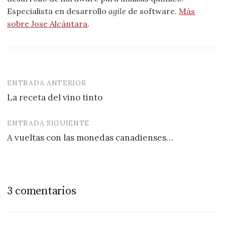
Especialista en desarrollo
agile
de software.
Más
sobre Jose Alcántara
.
ENTRADA ANTERIOR
Navegación
La receta del vino tinto
de
entradas
ENTRADA SIGUIENTE
A vueltas con las monedas canadienses…
3 comentarios