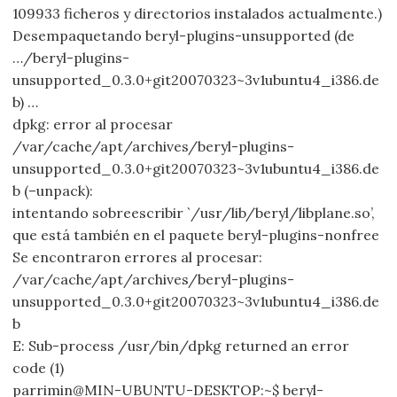
109933 ficheros y directorios instalados actualmente.)
Desempaquetando beryl-plugins-unsupported (de
…/beryl-plugins-
unsupported_0.3.0+git20070323~3v1ubuntu4_i386.de
b) …
dpkg: error al procesar
/var/cache/apt/archives/beryl-plugins-
unsupported_0.3.0+git20070323~3v1ubuntu4_i386.de
b (–unpack):
intentando sobreescribir `/usr/lib/beryl/libplane.so’,
que está también en el paquete beryl-plugins-nonfree
Se encontraron errores al procesar:
/var/cache/apt/archives/beryl-plugins-
unsupported_0.3.0+git20070323~3v1ubuntu4_i386.de
b
E: Sub-process /usr/bin/dpkg returned an error
code (1)
parrimin@MIN-UBUNTU-DESKTOP:~$ beryl-