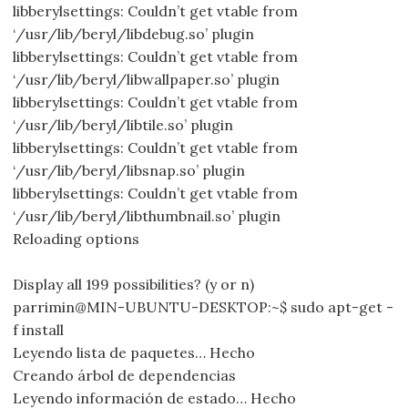
libberylsettings: Couldn’t get vtable from
‘/usr/lib/beryl/libdebug.so’ plugin
libberylsettings: Couldn’t get vtable from
‘/usr/lib/beryl/libwallpaper.so’ plugin
libberylsettings: Couldn’t get vtable from
‘/usr/lib/beryl/libtile.so’ plugin
libberylsettings: Couldn’t get vtable from
‘/usr/lib/beryl/libsnap.so’ plugin
libberylsettings: Couldn’t get vtable from
‘/usr/lib/beryl/libthumbnail.so’ plugin
Reloading options
Display all 199 possibilities? (y or n)
parrimin@MIN-UBUNTU-DESKTOP:~$ sudo apt-get -
f install
Leyendo lista de paquetes… Hecho
Creando árbol de dependencias
Leyendo información de estado… Hecho