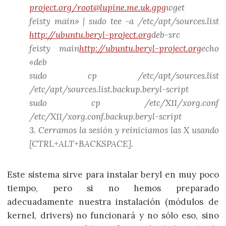
project.org/root@lupine.me.uk.gpg
wget
feisty main» | sudo tee -a /etc/apt/sources.list
http://ubuntu.beryl-project.org
deb-src
feisty main
http://ubuntu.beryl-project.org
echo
«deb
sudo cp /etc/apt/sources.list
/etc/apt/sources.list.backup.beryl-script
sudo cp /etc/X11/xorg.conf
/etc/X11/xorg.conf.backup.beryl-script
3. Cerramos la sesión y reiniciamos las X usando
[CTRL+ALT+BACKSPACE].
Este sistema sirve para instalar beryl en muy poco
tiempo, pero si no hemos preparado
adecuadamente nuestra instalación (módulos de
kernel, drivers) no funcionará y no sólo eso, sino