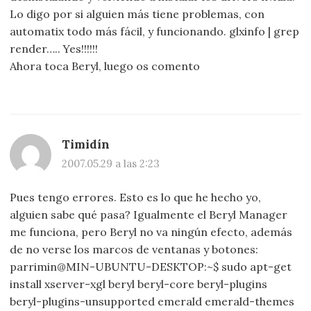
Lo digo por si alguien más tiene problemas, con
automatix todo más fácil, y funcionando. glxinfo | grep
render….. Yes!!!!!!
Ahora toca Beryl, luego os comento
Timidín
2007.05.29 a las 2:23
Pues tengo errores. Esto es lo que he hecho yo,
alguien sabe qué pasa? Igualmente el Beryl Manager
me funciona, pero Beryl no va ningún efecto, además
de no verse los marcos de ventanas y botones:
parrimin@MIN-UBUNTU-DESKTOP:~$ sudo apt-get
install xserver-xgl beryl beryl-core beryl-plugins
beryl-plugins-unsupported emerald emerald-themes