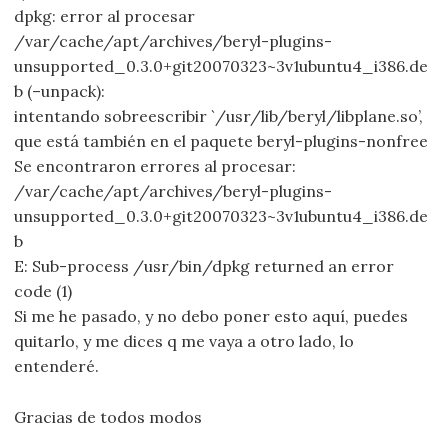
dpkg: error al procesar
/var/cache/apt/archives/beryl-plugins-
unsupported_0.3.0+git20070323~3v1ubuntu4_i386.de
b (–unpack):
intentando sobreescribir `/usr/lib/beryl/libplane.so’,
que está también en el paquete beryl-plugins-nonfree
Se encontraron errores al procesar:
/var/cache/apt/archives/beryl-plugins-
unsupported_0.3.0+git20070323~3v1ubuntu4_i386.de
b
E: Sub-process /usr/bin/dpkg returned an error
code (1)
Si me he pasado, y no debo poner esto aquí, puedes
quitarlo, y me dices q me vaya a otro lado, lo
entenderé.
Gracias de todos modos