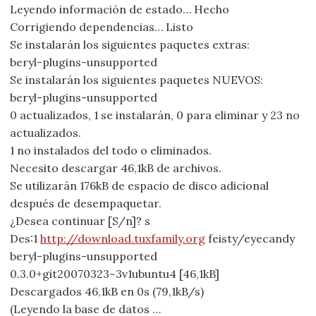
Leyendo información de estado… Hecho
Corrigiendo dependencias… Listo
Se instalarán los siguientes paquetes extras:
beryl-plugins-unsupported
Se instalarán los siguientes paquetes NUEVOS:
beryl-plugins-unsupported
0 actualizados, 1 se instalarán, 0 para eliminar y 23 no
actualizados.
1 no instalados del todo o eliminados.
Necesito descargar 46,1kB de archivos.
Se utilizarán 176kB de espacio de disco adicional
después de desempaquetar.
¿Desea continuar [S/n]? s
Des:1
http://download.tuxfamily.org
feisty/eyecandy
beryl-plugins-unsupported
0.3.0+git20070323~3v1ubuntu4 [46,1kB]
Descargados 46,1kB en 0s (79,1kB/s)
(Leyendo la base de datos …