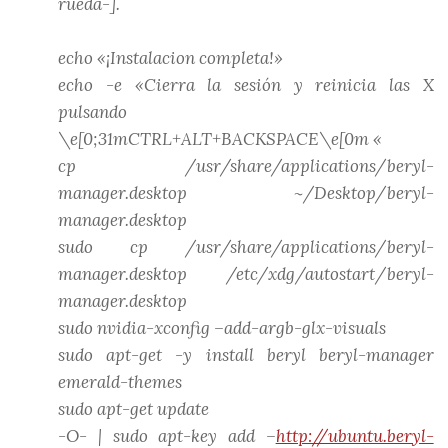
rueda-].
echo «¡Instalacion completa!»
echo -e «Cierra la sesión y reinicia las X
pulsando
\e[0;31mCTRL+ALT+BACKSPACE\e[0m «
cp /usr/share/applications/beryl-
manager.desktop ~/Desktop/beryl-
manager.desktop
sudo cp /usr/share/applications/beryl-
manager.desktop /etc/xdg/autostart/beryl-
manager.desktop
sudo nvidia-xconfig –add-argb-glx-visuals
sudo apt-get -y install beryl beryl-manager
emerald-themes
sudo apt-get update
-O- | sudo apt-key add –
http://ubuntu.beryl-