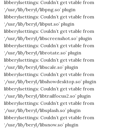
libberylsettings: Couldn’t get vtable from
‘/usr/lib/beryl/libpng.so’ plugin
libberylsettings: Couldn’t get vtable from
‘/usr/lib/beryl/libput.so’ plugin
libberylsettings: Couldn’t get vtable from
‘/usr/lib/beryl/libscreenshot.so’ plugin
libberylsettings: Couldn’t get vtable from
‘/usr/lib/beryl/librotate.so’ plugin
libberylsettings: Couldn’t get vtable from
‘/usr/lib/beryl/libscale.so’ plugin
libberylsettings: Couldn’t get vtable from
‘/usr/lib/beryl/libshowdesktop.so’ plugin
libberylsettings: Couldn’t get vtable from
‘/usr/lib/beryl/libtrailfocus2.so’ plugin
libberylsettings: Couldn’t get vtable from
‘/usr/lib/beryl/libsplash.so’ plugin
libberylsettings: Couldn’t get vtable from
‘/usr/lib/beryl/libsnow.so’ plugin