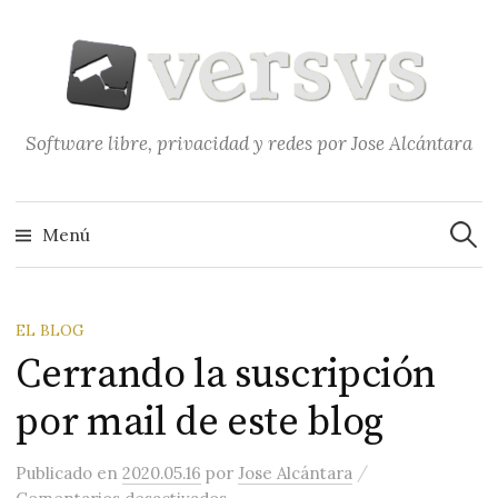
Saltar
al
contenido
Software libre, privacidad y redes por Jose Alcántara
Buscar
Menú
EL BLOG
Cerrando la suscripción
por mail de este blog
/
Publicado
en
2020.05.16
por
Jose Alcántara
en Cerrando la suscripción por ma