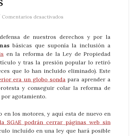
s
/
en La censura vuelve al proyecto
Comentarios desactivados
defensa de nuestros derechos y por la
anas
básicas que suponía la inclusión a
is
en la reforma de la Ley de Propiedad
tículo y tras la presión popular lo retiró
eces que lo han incluido eliminado). Este
erior era un globo sonda
para aprender a
rotesta y conseguir colar la reforma de
á por agotamiento.
mo en los motores, y aquí esta de nuevo en
 la SGAE podrán cerrar páginas web sin
ículo incluído en una ley que hará posible