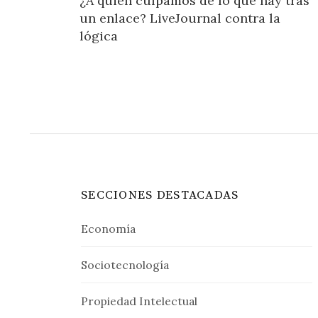
¿A quién culpamos de lo que hay tras
de
un enlace? LiveJournal contra la
entradas
lógica
SECCIONES DESTACADAS
Economía
Sociotecnología
Propiedad Intelectual