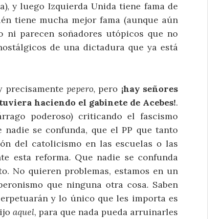
a), y luego Izquierda Unida tiene fama de
bién tiene mucha mejor fama (aunque aún
ro ni parecen soñadores utópicos que no
nostálgicos de una dictadura que ya está
y precisamente
pepero
, pero
¡hay señores
estuviera haciendo el gabinete de Acebes!
.
rrago poderoso) criticando el fascismo
ue nadie se confunda, que el PP que tanto
ión del catolicismo en las escuelas o las
te esta reforma. Que nadie se confunda
to. No quieren problemas, estamos en un
 peronismo que ninguna otra cosa. Saben
perpetuarán y lo único que les importa es
ijo
aquel
, para que nada pueda arruinarles