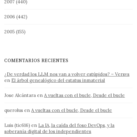
2007
(440)
2006
(442)
2005
(155)
COMENTARIOS RECIENTES
¿De verdad los LLM nos van a volver estúpidos? – Versvs
en
El árbol genealógico del estatus inmaterial
Jose Alcántara
en
A vueltas con el bucle, Desde el bucle
querolus
en
A vueltas con el bucle, Desde el bucle
Luis (tic616)
en
La IA, la caída del foso DevOps, y la
soberanía digital de los independientes