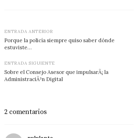
ENTRADA ANTERIOR
Navegación
Porque la policía siempre quiso saber dónde
de
estuviste…
entradas
ENTRADA SIGUIENTE
Sobre el Consejo Asesor que impulsarÃ¡ la
AdministraciÃ³n Digital
2 comentarios
pululante