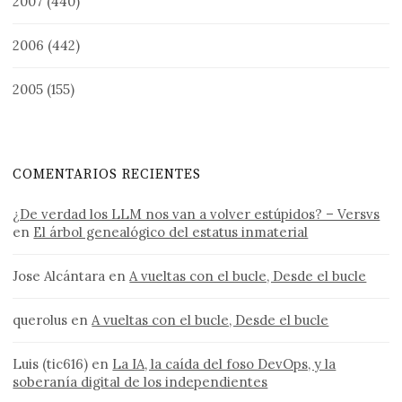
2007
(440)
2006
(442)
2005
(155)
COMENTARIOS RECIENTES
¿De verdad los LLM nos van a volver estúpidos? – Versvs
en
El árbol genealógico del estatus inmaterial
Jose Alcántara
en
A vueltas con el bucle, Desde el bucle
querolus
en
A vueltas con el bucle, Desde el bucle
Luis (tic616)
en
La IA, la caída del foso DevOps, y la
soberanía digital de los independientes