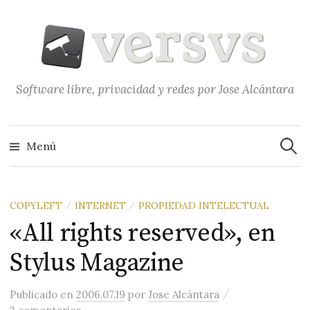
Saltar
al
contenido
Software libre, privacidad y redes por Jose Alcántara
Buscar
Menú
COPYLEFT
INTERNET
PROPIEDAD INTELECTUAL
/
/
«All rights reserved», en
Stylus Magazine
/
Publicado
en
2006.07.19
por
Jose Alcántara