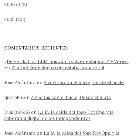
2006
(442)
2005
(155)
COMENTARIOS RECIENTES
¿De verdad los LLM nos van a volver estúpidos? – Versvs
en
El árbol genealógico del estatus inmaterial
Jose Alcántara
en
A vueltas con el bucle, Desde el bucle
querolus
en
A vueltas con el bucle, Desde el bucle
Luis (tic616)
en
La IA, la caída del foso DevOps, y la
soberanía digital de los independientes
Jose Alcántara
en
La IA, la caída del foso DevOps, y la