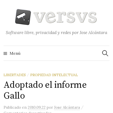
Saltar
al
contenido
Software libre, privacidad y redes por Jose Alcántara
Buscar
Menú
LIBERTADES
PROPIEDAD INTELECTUAL
/
Adoptado el informe
Gallo
/
Publicado
en
2010.09.22
por
Jose Alcántara
en Adoptado el informe Gallo