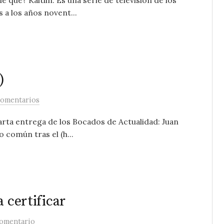
de qué? Kaitlin: Es una serie de televisión de los
 a los años novent...
)
comentarios
uarta entrega de los Bocados de Actualidad: Juan
o común tras el (h...
 certificar
comentario