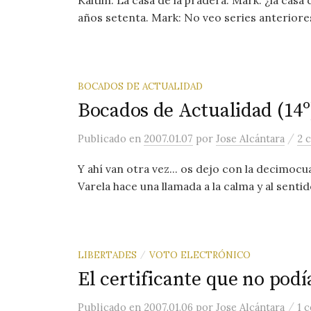
Kaitlin: La casa de la pradera. Mark: ¿la casa 
años setenta. Mark: No veo series anteriores
BOCADOS DE ACTUALIDAD
Bocados de Actualidad (14º
/
Publicado
en
2007.01.07
por
Jose Alcántara
2 
Y ahí van otra vez... os dejo con la decimoc
Varela hace una llamada a la calma y al sentid
LIBERTADES
VOTO ELECTRÓNICO
/
El certificante que no podía
/
Publicado
en
2007.01.06
por
Jose Alcántara
1 