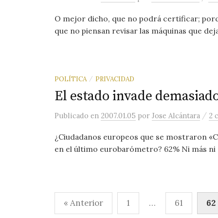
O mejor dicho, que no podrá certificar; por
que no piensan revisar las máquinas que deja
POLÍTICA
PRIVACIDAD
/
El estado invade demasiado
/
Publicado
en
2007.01.05
por
Jose Alcántara
2 
¿Ciudadanos europeos que se mostraron «C
en el último eurobarómetro? 62% Ni más ni m
Paginación
« Anterior
1
…
61
62