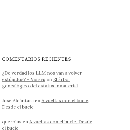
COMENTARIOS RECIENTES
¿De verdad los LLM nos van a volver
estúpidos? – Versvs
en
El árbol
genealógico del estatus inmaterial
Jose Alcántara
en
A vueltas con el bucle,
Desde el bucle
querolus
en
A vueltas con el bucle, Desde
el bucle