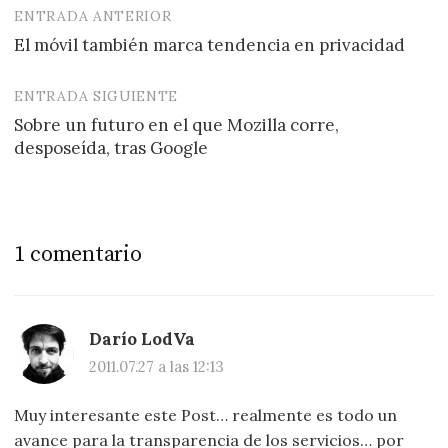
ENTRADA ANTERIOR
Navegación
El móvil también marca tendencia en privacidad
de
entradas
ENTRADA SIGUIENTE
Sobre un futuro en el que Mozilla corre,
desposeída, tras Google
1 comentario
Darío LodVa
2011.07.27 a las 12:13
Muy interesante este Post… realmente es todo un
avance para la transparencia de los servicios… por