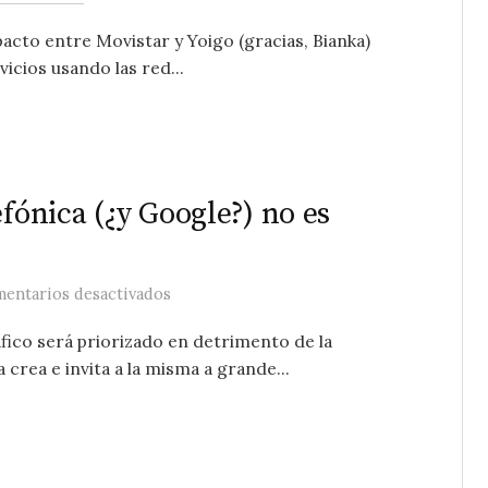
l pacto entre Movistar y Yoigo (gracias, Bianka)
icios usando las red...
efónica (¿y Google?) no es
en La Internet paralela de Telefónica (¿y 
entarios desactivados
fico será priorizado en detrimento de la
rea e invita a la misma a grande...