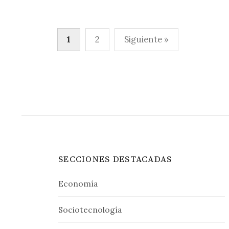
Paginación
1
2
Siguiente »
de
entradas
SECCIONES DESTACADAS
Economía
Sociotecnología