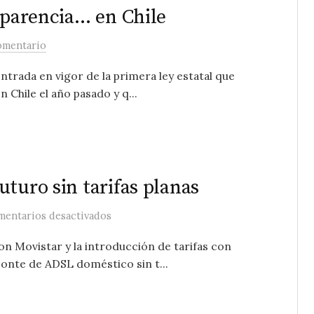
nsparencia… en Chile
omentario
ntrada en vigor de la primera ley estatal que
 Chile el año pasado y q...
turo sin tarifas planas
en Telefónica preparando un futuro sin t
entarios desactivados
on Movistar y la introducción de tarifas con
zonte de ADSL doméstico sin t...