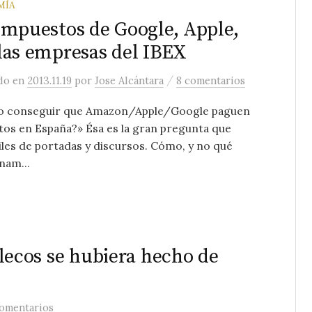
MÍA
impuestos de Google, Apple,
las empresas del IBEX
/
ado
en
2013.11.19
por
Jose Alcántara
8 comentarios
 conseguir que Amazon/Apple/Google paguen
os en España?» Ésa es la gran pregunta que
iles de portadas y discursos. Cómo, y no qué
nam...
telecos se hubiera hecho de
comentarios