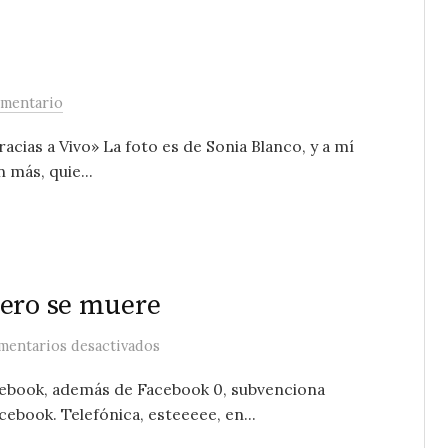
omentario
acias a Vivo» La foto es de Sonia Blanco, y a mí
 más, quie...
pero se muere
en Lo llamaban neutralidad, pero se mue
mentarios desactivados
cebook, además de Facebook 0, subvenciona
cebook. Telefónica, esteeeee, en...