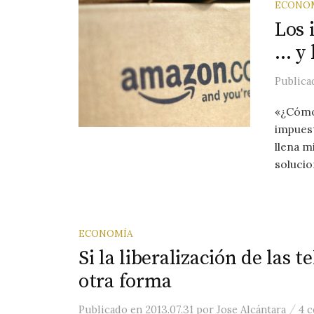
ECONO
Los 
… y 
Public
«¿Cómo
impuest
llena m
solucio
ECONOMÍA
Si la liberalización de las 
otra forma
/
Publicado
en
2013.07.31
por
Jose Alcántara
4 