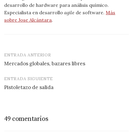
desarrollo de hardware para análisis químico.
Especialista en desarrollo
agile
de software.
Más
sobre Jose Alcántara
.
ENTRADA ANTERIOR
Navegación
Mercados globales, bazares libres
de
entradas
ENTRADA SIGUIENTE
Pistoletazo de salida
49 comentarios