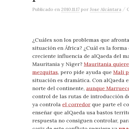
/
Publicado
en
2010.11.17
por
Jose Alcántara
¿Cuáles son los problemas que afronta
situación en África? ¿Cuál es la forma
creciente influencia de alQaeda del m
Mauritania y Níger?
Mauritania quiere
mezquitas
, pero pide ayuda que
Mali p
situación es dramática. Con alQaeda e
norte del continente,
aunque Marrueco
control de las rutas de introducción 
ya controla
el corredor
que parte el co
enseñar que alQaeda usa bastos territ
respuesta no consiguen controlar, para
cariz de este conflicto requiere ya
una