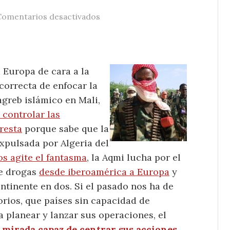
en Una mirada necesaria al flanc
Comentarios desactivados
 Europa de cara a la
 correcta de enfocar la
agreb islámico en Mali,
 controlar las
resta
porque sabe que la
xpulsada por Algeria del
s agite el fantasma
, la Aqmi lucha por el
de drogas
desde iberoamérica a Europa
y
ntinente en dos. Si el pasado nos ha de
orios, que países sin capacidad de
 planear y lanzar sus operaciones, el
 mirada capaz de centrar sus acciones