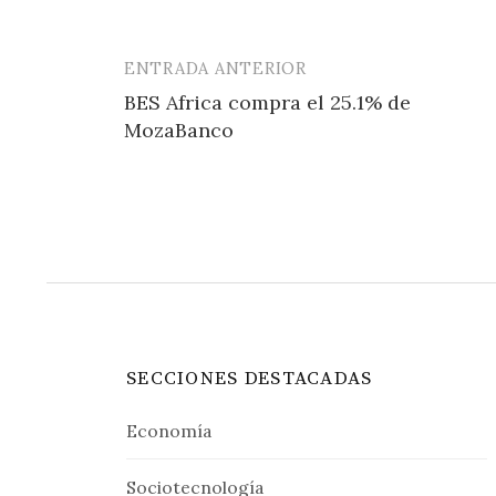
ENTRADA ANTERIOR
Navegación
BES Africa compra el 25.1% de
de
MozaBanco
entradas
SECCIONES DESTACADAS
Economía
Sociotecnología