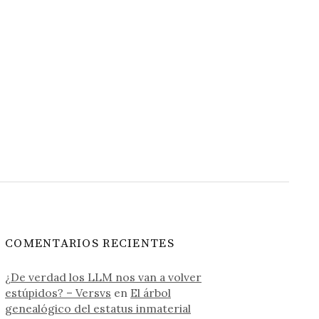
COMENTARIOS RECIENTES
¿De verdad los LLM nos van a volver
estúpidos? – Versvs
en
El árbol
genealógico del estatus inmaterial