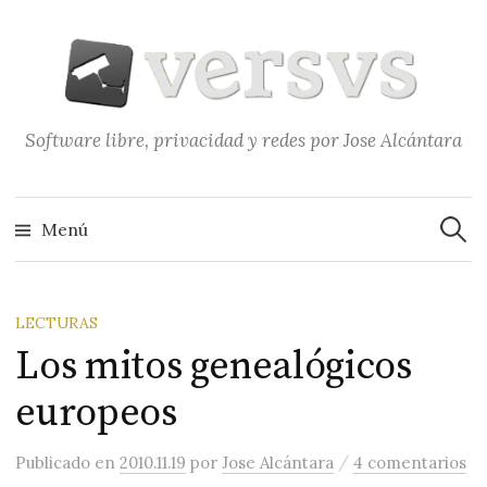
Saltar
al
contenido
Software libre, privacidad y redes por Jose Alcántara
Buscar
Menú
LECTURAS
Los mitos genealógicos
europeos
/
Publicado
en
2010.11.19
por
Jose Alcántara
4 comentarios