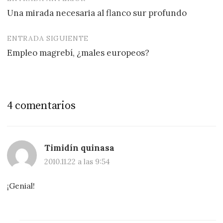
Navegación
Una mirada necesaria al flanco sur profundo
de
entradas
ENTRADA SIGUIENTE
Empleo magrebí, ¿males europeos?
4 comentarios
Timidín quinasa
2010.11.22 a las 9:54
¡Genial!