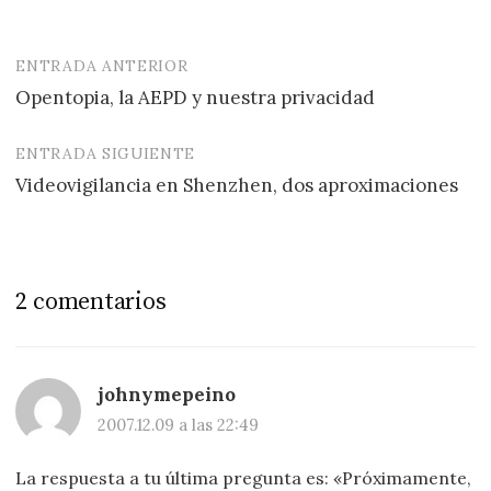
ENTRADA ANTERIOR
Navegación
Opentopia, la AEPD y nuestra privacidad
de
entradas
ENTRADA SIGUIENTE
Videovigilancia en Shenzhen, dos aproximaciones
2 comentarios
johnymepeino
2007.12.09 a las 22:49
La respuesta a tu última pregunta es: «Próximamente,