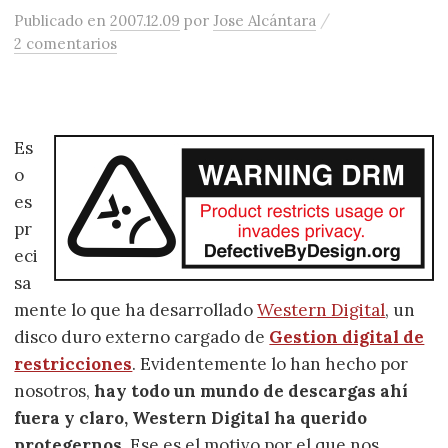
/
Publicado
en
2007.12.09
por
Jose Alcántara
2 comentarios
Es
o
es
pr
eci
sa
mente lo que ha desarrollado
Western Digital
, un
disco duro externo cargado de
Gestion digital de
restricciones
. Evidentemente lo han hecho por
nosotros,
hay todo un mundo de descargas ahí
fuera y claro, Western Digital ha querido
protegernos
. Ese es el motivo por el que nos