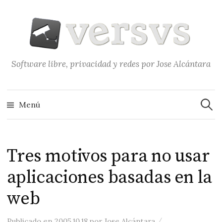
Saltar
al
contenido
Software libre, privacidad y redes por Jose Alcántara
Buscar
Menú
Tres motivos para no usar
aplicaciones basadas en la
web
/
Publicado
en
2005.10.18
por
Jose Alcántara