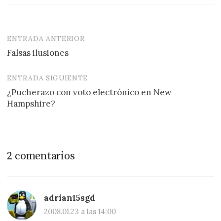
ENTRADA ANTERIOR
Navegación
Falsas ilusiones
de
entradas
ENTRADA SIGUIENTE
¿Pucherazo con voto electrónico en New
Hampshire?
2 comentarios
adrian15sgd
2008.01.23 a las 14:00