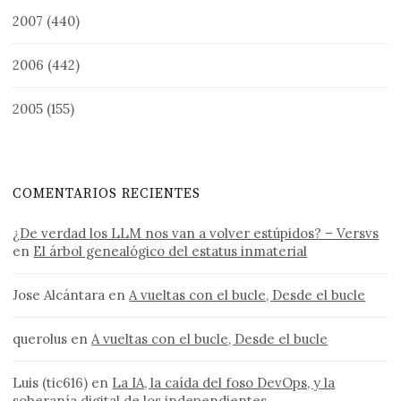
2007
(440)
2006
(442)
2005
(155)
COMENTARIOS RECIENTES
¿De verdad los LLM nos van a volver estúpidos? – Versvs
en
El árbol genealógico del estatus inmaterial
Jose Alcántara
en
A vueltas con el bucle, Desde el bucle
querolus
en
A vueltas con el bucle, Desde el bucle
Luis (tic616)
en
La IA, la caída del foso DevOps, y la
soberanía digital de los independientes