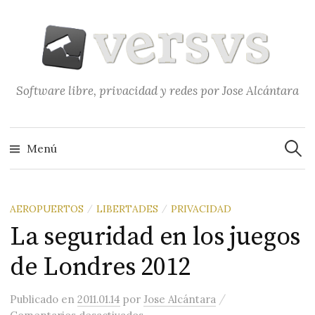
Saltar
al
contenido
Software libre, privacidad y redes por Jose Alcántara
Buscar
Menú
AEROPUERTOS
LIBERTADES
PRIVACIDAD
/
/
La seguridad en los juegos
de Londres 2012
/
Publicado
en
2011.01.14
por
Jose Alcántara
en La seguridad en los juegos de 