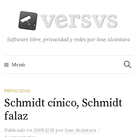
Saltar
al
contenido
Software libre, privacidad y redes por Jose Alcántara
Buscar
Menú
PRIVACIDAD
Schmidt cínico, Schmidt
falaz
/
Publicado
en
2009.12.10
por
Jose Alcántara