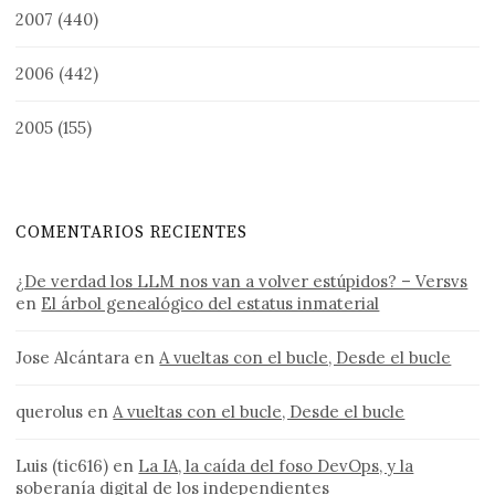
2007
(440)
2006
(442)
2005
(155)
COMENTARIOS RECIENTES
¿De verdad los LLM nos van a volver estúpidos? – Versvs
en
El árbol genealógico del estatus inmaterial
Jose Alcántara
en
A vueltas con el bucle, Desde el bucle
querolus
en
A vueltas con el bucle, Desde el bucle
Luis (tic616)
en
La IA, la caída del foso DevOps, y la
soberanía digital de los independientes