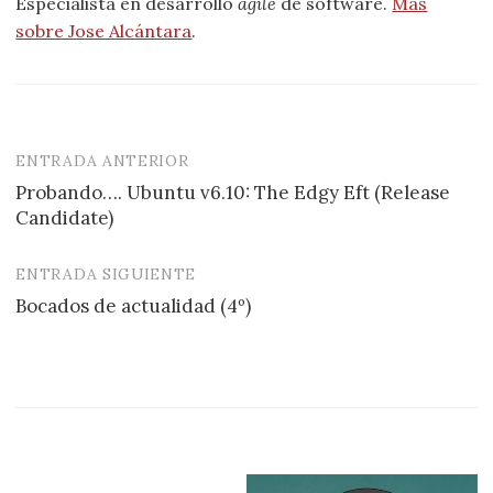
Especialista en desarrollo
agile
de software.
Más
sobre Jose Alcántara
.
ENTRADA ANTERIOR
Navegación
Probando…. Ubuntu v6.10: The Edgy Eft (Release
de
Candidate)
entradas
ENTRADA SIGUIENTE
Bocados de actualidad (4º)