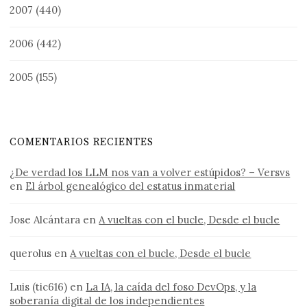
2007
(440)
2006
(442)
2005
(155)
COMENTARIOS RECIENTES
¿De verdad los LLM nos van a volver estúpidos? – Versvs
en
El árbol genealógico del estatus inmaterial
Jose Alcántara
en
A vueltas con el bucle, Desde el bucle
querolus
en
A vueltas con el bucle, Desde el bucle
Luis (tic616)
en
La IA, la caída del foso DevOps, y la
soberanía digital de los independientes