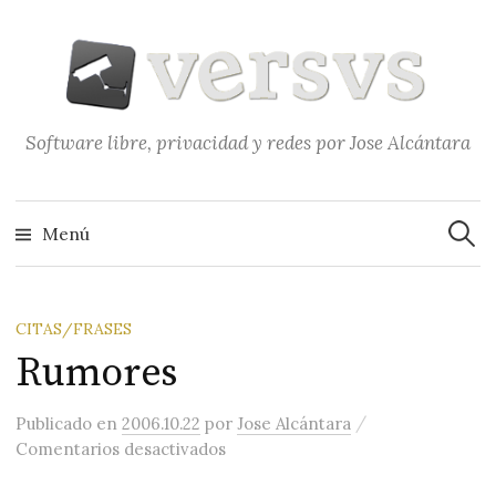
Saltar
al
contenido
Software libre, privacidad y redes por Jose Alcántara
Buscar
Menú
CITAS/FRASES
Rumores
/
Publicado
en
2006.10.22
por
Jose Alcántara
en Rumores
Comentarios desactivados