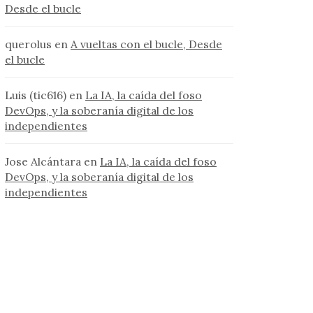
Desde el bucle
querolus
en
A vueltas con el bucle, Desde
el bucle
Luis (tic616)
en
La IA, la caída del foso
DevOps, y la soberanía digital de los
independientes
Jose Alcántara
en
La IA, la caída del foso
DevOps, y la soberanía digital de los
independientes