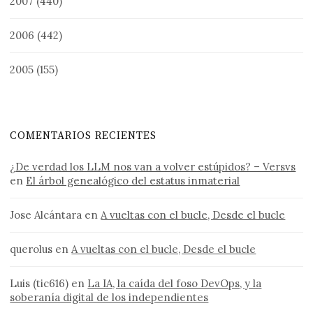
2007
(440)
2006
(442)
2005
(155)
COMENTARIOS RECIENTES
¿De verdad los LLM nos van a volver estúpidos? – Versvs
en
El árbol genealógico del estatus inmaterial
Jose Alcántara
en
A vueltas con el bucle, Desde el bucle
querolus
en
A vueltas con el bucle, Desde el bucle
Luis (tic616)
en
La IA, la caída del foso DevOps, y la
soberanía digital de los independientes