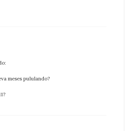
do:
leva meses pululando?
11?