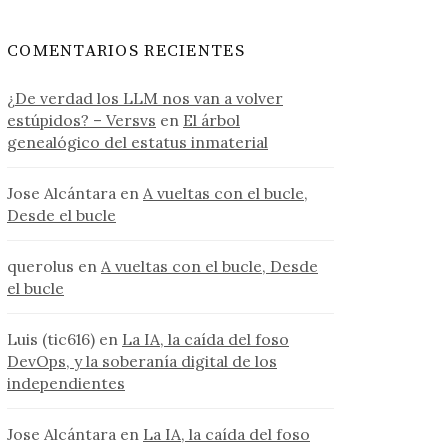
COMENTARIOS RECIENTES
¿De verdad los LLM nos van a volver
estúpidos? – Versvs
en
El árbol
genealógico del estatus inmaterial
Jose Alcántara
en
A vueltas con el bucle,
Desde el bucle
querolus
en
A vueltas con el bucle, Desde
el bucle
Luis (tic616)
en
La IA, la caída del foso
DevOps, y la soberanía digital de los
independientes
Jose Alcántara
en
La IA, la caída del foso