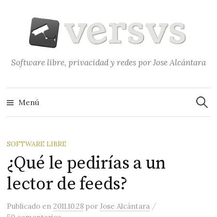
Saltar
al
contenido
Software libre, privacidad y redes por Jose Alcántara
Buscar
Menú
SOFTWARE LIBRE
¿Qué le pedirías a un
lector de feeds?
/
Publicado
en
2011.10.28
por
Jose Alcántara