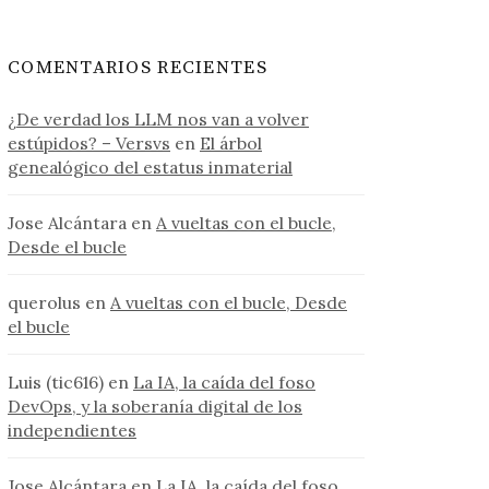
COMENTARIOS RECIENTES
¿De verdad los LLM nos van a volver
estúpidos? – Versvs
en
El árbol
genealógico del estatus inmaterial
Jose Alcántara
en
A vueltas con el bucle,
Desde el bucle
querolus
en
A vueltas con el bucle, Desde
el bucle
Luis (tic616)
en
La IA, la caída del foso
DevOps, y la soberanía digital de los
independientes
Jose Alcántara
en
La IA, la caída del foso