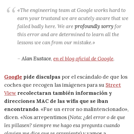
«The engineering team at Google works hard to
earn your trustand we are acutely aware that we
failed badly here. We are
profoundly sorry
for
this error and are determined to learn all the
lessons we can from our mistake.»
–
Alan Eustace
,
en el blog oficial de Google
.
Google
pide disculpas
por el escándalo de que los
coches que recogen las imágenes para su
Street
View
recolectaran también información y
direcciones MAC de las wifis que se iban
encontrando
. «Fue un error no malintencionado»,
dicen. «Nos arrepentimos (
Nota: ¿del error o de que
les pillasen? siempre me hago esa pregunta cuando
alguien me dice que se arrepiente
) y vamos a