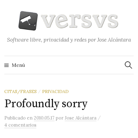
Saltar
al
contenido
Software libre, privacidad y redes por Jose Alcántara
Buscar
Menú
CITAS/FRASES
PRIVACIDAD
/
Profoundly sorry
/
Publicado
en
2010.05.17
por
Jose Alcántara
4 comentarios