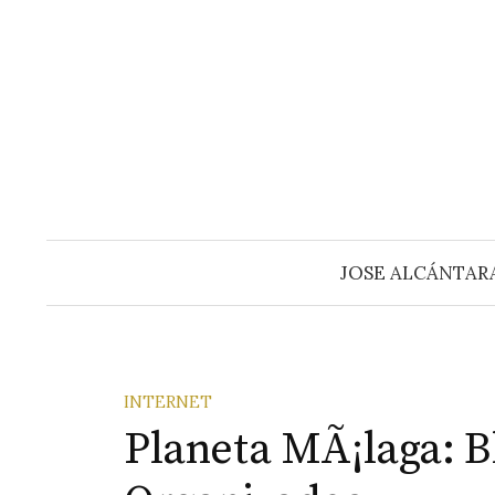
Saltar
al
contenido
JOSE ALCÁNTAR
INTERNET
Planeta MÃ¡laga: 