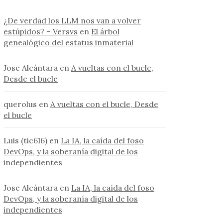
¿De verdad los LLM nos van a volver
estúpidos? – Versvs
en
El árbol
genealógico del estatus inmaterial
Jose Alcántara
en
A vueltas con el bucle,
Desde el bucle
querolus
en
A vueltas con el bucle, Desde
el bucle
Luis (tic616)
en
La IA, la caída del foso
DevOps, y la soberanía digital de los
independientes
Jose Alcántara
en
La IA, la caída del foso
DevOps, y la soberanía digital de los
independientes