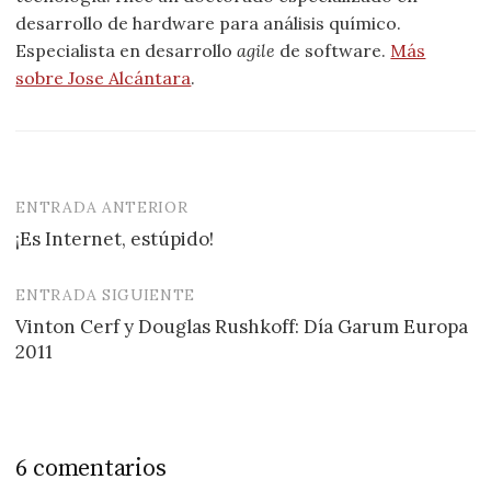
desarrollo de hardware para análisis químico.
Especialista en desarrollo
agile
de software.
Más
sobre Jose Alcántara
.
ENTRADA ANTERIOR
Navegación
¡Es Internet, estúpido!
de
entradas
ENTRADA SIGUIENTE
Vinton Cerf y Douglas Rushkoff: Día Garum Europa
2011
6 comentarios