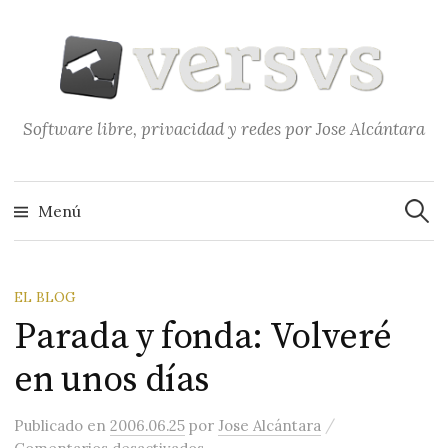
Saltar
al
contenido
Software libre, privacidad y redes por Jose Alcántara
Buscar
Menú
EL BLOG
Parada y fonda: Volveré
en unos días
/
Publicado
en
2006.06.25
por
Jose Alcántara
en Parada y fonda: Volveré en uno