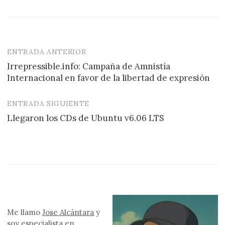
ENTRADA ANTERIOR
Navegación
Irrepressible.info: Campaña de Amnistía
de
Internacional en favor de la libertad de expresión
entradas
ENTRADA SIGUIENTE
Llegaron los CDs de Ubuntu v6.06 LTS
Me llamo
Jose Alcántara
y
soy especialista en