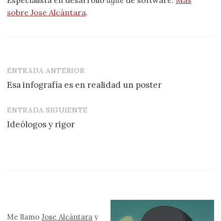
Especialista en desarrollo
agile
de software.
Más
sobre Jose Alcántara
.
ENTRADA ANTERIOR
Navegación
Esa infografía es en realidad un poster
de
entradas
ENTRADA SIGUIENTE
Ideólogos y rigor
Me llamo
Jose Alcántara
y