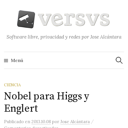
Saltar
al
contenido
Software libre, privacidad y redes por Jose Alcántara
Buscar
Menú
CIENCIA
Nobel para Higgs y
Englert
/
Publicado
en
2013.10.08
por
Jose Alcántara
en Nobel para Higgs y Englert