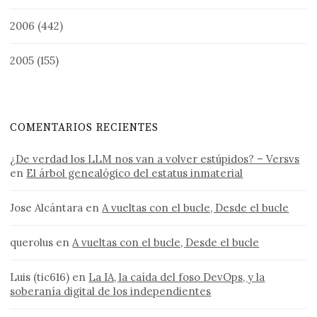
2006
(442)
2005
(155)
COMENTARIOS RECIENTES
¿De verdad los LLM nos van a volver estúpidos? – Versvs
en
El árbol genealógico del estatus inmaterial
Jose Alcántara
en
A vueltas con el bucle, Desde el bucle
querolus
en
A vueltas con el bucle, Desde el bucle
Luis (tic616)
en
La IA, la caída del foso DevOps, y la
soberanía digital de los independientes