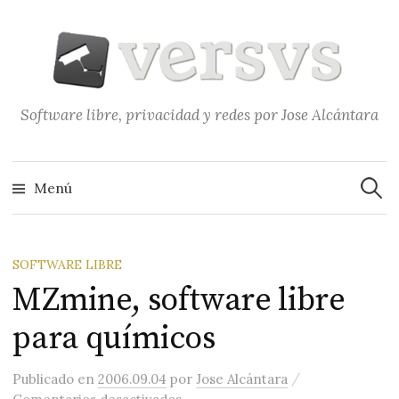
Saltar
al
contenido
Software libre, privacidad y redes por Jose Alcántara
Buscar
Menú
SOFTWARE LIBRE
MZmine, software libre
para químicos
/
Publicado
en
2006.09.04
por
Jose Alcántara
en MZmine, software libre para q