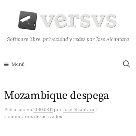
Saltar
al
contenido
Software libre, privacidad y redes por Jose Alcántara
Buscar
Menú
Mozambique despega
/
Publicado
en
2010.08.11
por
Jose Alcántara
en Mozambique despega
Comentarios desactivados