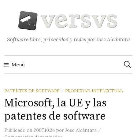
Saltar
al
contenido
Software libre, privacidad y redes por Jose Alcántara
Buscar
Menú
PATENTES DE SOFTWARE
PROPIEDAD INTELECTUAL
/
Microsoft, la UE y las
patentes de software
/
Publicado
en
2007.10.24
por
Jose Alcántara
en Microsoft, la UE y las patentes