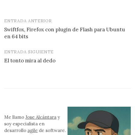
ENTRADA ANTERIOR
Navegación
Swiftfox, Firefox con plugin de Flash para Ubuntu
de
en 64 bits
entradas
ENTRADA SIGUIENTE
El tonto mira al dedo
Me llamo
Jose Alcántara
y
soy especialista en
desarrollo
agile
de software.