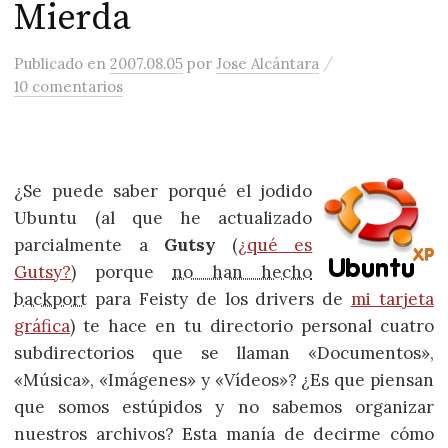
Mierda
/
Publicado
en
2007.08.05
por
Jose Alcántara
10 comentarios
¿Se puede saber porqué el jodido
Ubuntu (al que he actualizado
parcialmente a
Gutsy
(
¿qué es
Gutsy?
) porque
no han hecho
backport
para Feisty de los drivers de
mi tarjeta
gráfica
) te hace en tu directorio personal cuatro
subdirectorios que se llaman «Documentos»,
«Música», «Imágenes» y «Vídeos»? ¿Es que piensan
que somos estúpidos y no sabemos organizar
nuestros archivos? Esta manía de decirme cómo